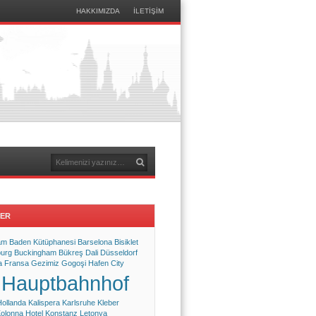
HAKKIMIZDA
İLETİŞİM
Menu
Skip
to
content
Arama
LER
am
Baden Kütüphanesi
Barselona
Bisiklet
urg
Buckingham
Bükreş
Dali
Düsseldorf
a
Fransa
Gezimiz
Gogoşi
Hafen City
Hauptbahnhof
Hollanda
Kalispera
Karlsruhe
Kleber
olonna Hotel
Konstanz
Letonya