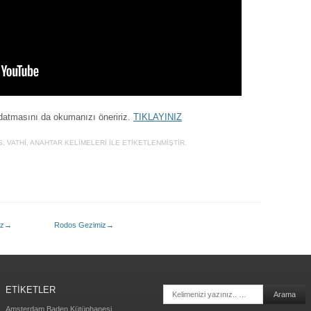
aldatmasını da okumanızı öneririz.
TIKLAYINIZ
S
,
VATHI
, ANAHTAR KELIMELERI ILE ETIKETLENMIŞTIR.
iz
→
Rodos Gezimiz
→
ETIKETLER
Arama
Amsterdam
Baden Kütüphanesi