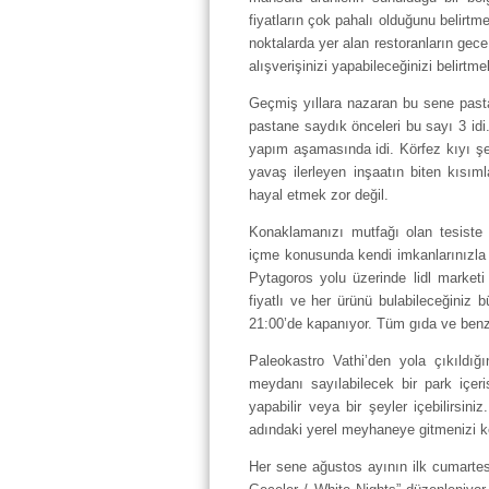
fiyatların çok pahalı olduğunu belirtm
noktalarda yer alan restoranların gece
alışverişinizi yapabileceğinizi belirtmek
Geçmiş yıllara nazaran bu sene pasta
pastane saydık önceleri bu sayı 3 idi
yapım aşamasında idi. Körfez kıyı şe
yavaş ilerleyen inşaatın biten kısıml
hayal etmek zor değil.
Konaklamanızı mutfağı olan tesiste 
içme konusunda kendi imkanlarınızla 
Pytagoros yolu üzerinde lidl marketi 
fiyatlı ve her ürünü bulabileceğiniz
21:00’de kapanıyor. Tüm gıda ve benzeri
Paleokastro Vathi’den yola çıkıld
meydanı sayılabilecek bir park içe
yapabilir veya bir şeyler içebilirsin
adındaki yerel meyhaneye gitmenizi ke
Her sene ağustos ayının ilk cumartes