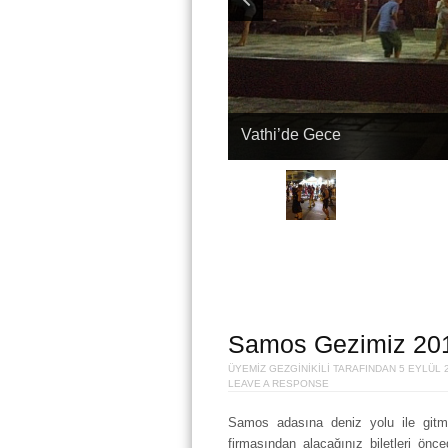
Vathi’de Gece
Samos Gezimiz 20
ÜYEMIZ
GEZGINIKILI
TARAFINDAN
5 EYLÜL 
LEAVE A RESPONSE
Samos adasına deniz yolu ile gitme
firmasından alacağınız biletleri önce