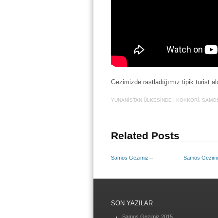
Gezimizde rastladığımız tipik turist 
YUNANİSTAN
ÜLKESINDE
|
KOKKORI
,
SAMO
Related Posts
Samos Gezimiz
→
Samos Gezim
SON YAZILAR
Samos Gezimiz 2015