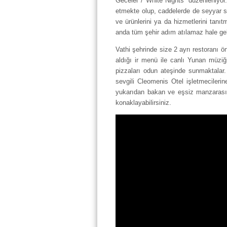
Geceler / White Nights” düzenleniyor
etmekte olup, caddelerde de seyyar sa
ve ürünlerini ya da hizmetlerini tanı
anda tüm şehir adım atılamaz hale gel
Vathi şehrinde size 2 ayrı restoranı 
aldığı ir menü ile canlı Yunan müzi
pizzaları odun ateşinde sunmaktalar
sevgili Cleomenis Otel işletmecileri
yukarıdan bakan ve eşsiz manzarası o
konaklayabilirsiniz.