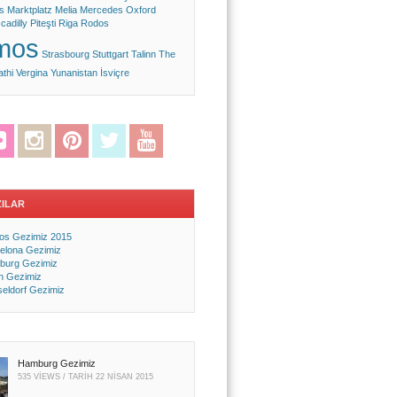
s
Marktplatz
Melia
Mercedes
Oxford
cadilly
Piteşti
Riga
Rodos
mos
Strasbourg
Stuttgart
Talinn
The
athi
Vergina
Yunanistan
İsviçre
ok
Flickr
Instagram
Pinterest
Twitter
YouTube
ZILAR
s Gezimiz 2015
elona Gezimiz
burg Gezimiz
in Gezimiz
eldorf Gezimiz
Hamburg Gezimiz
535 VIEWS / TARIH
22 NISAN 2015