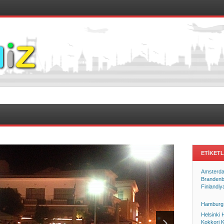
ETIKET
Amsterd
Brandenb
Finlandiy
Hamburg
Helsinki
Kokkori
K