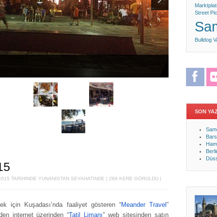
Marktplat
Street
Pic
Sa
Bulldog
V
Facebo
SON YA
Samo
Bars
Ham
Berl
Düss
15
2015
TARIHINDE
YUNANİSTAN
SEYAHATINDE | 288 KERE GÖRÜLDÜ |
k için Kuşadası’nda faaliyet gösteren “
Meander Travel
”
den internet üzerinden “
Tatil Limanı
” web sitesinden satın