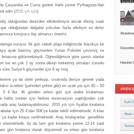
de Çarşamba ve Cuma günleri Vathi yerine Pythagoras’dan
ot edin (
2015 yılı için
).
idiş olduğundan denizden etkilenilmiyor ancak dönüş saati
zgar olduğundan dalgalar yolcuları fazla etkiliyor ve deniz
Strasbou
anınıza koruyucu ilaç almanızı öneririz.
mga vuruyor. İlk gün sabah plaja indiğimizde büyükçe bir
Düsseldo
araya ayak basmış göçmenleri Yunan Polisleri çevirmiş ve
k binasına götürmekteydi. Öğrendiğimize göre şanslı olanlar
Helsinki 
eri ise en çok 1 ay sonra ülkeyi terketmiş olmaları zorunlu
u süre Suriye’li göçmenler için 6 ay imiş.
lenme ya da otele yerleşip, civarında denize girerek yada
aksi ücretleri (şehirden şehire gibi) en uzak yer için 40 – 50
ARŞIVL
ma 5 €.’dur. ilk günden ertesi gün için araba kiralaması
kle hafta sonları için herkes rezervasyon yaptığından çok
Eylül 
yada araç bulamayabilirsiniz. 2015 yılı için fiyatlar kiralama
abalar için 25 €’dan 50€’ya kadar teklif edilmektedir, A klas
Nisan
’ya kadar kiraya verilmektedir. Araç kiralayanlar genellikle
i istemektedir, bu da tam gün kiralama yerine 12-14 saat
Temmu
 tam gün kiralama olarak düşünmeli ve ertesi gün kiralama