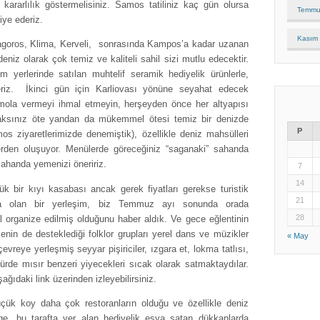
kararlılık göstermelisiniz. Samos tatiliniz kaç gün olursa
Temmu
iye ederiz.
Kasım
tagoros, Klima, Kerveli, sonrasında Kampos’a kadar uzanan
eniz olarak çok temiz ve kaliteli sahil sizi mutlu edecektir.
 yerlerinde satılan muhtelif seramik hediyelik ürünlerle,
riz. İkinci gün için Karliovası yönüne seyahat edecek
 mola vermeyi ihmal etmeyin, herşeyden önce her altyapısı
caksınız öte yandan da mükemmel ötesi temiz bir denizde
P
s ziyaretlerimizde denemiştik), özellikle deniz mahsülleri
tlerden oluşuyor. Menülerde göreceğiniz “saganaki” sahanda
sahanda yemenizi öneririz.
7
14
k bir kıyı kasabası ancak gerek fiyatları gerekse turistik
21
zla olan bir yerleşim, biz Temmuz ayı sonunda orada
28
l organize edilmiş olduğunu haber aldık. Ve gece eğlentinin
senin de desteklediği folklor grupları yerel dans ve müzikler
« May
evreye yerleşmiş seyyar pişiriciler, ızgara et, lokma tatlısı,
de mısır benzeri yiyecekleri sıcak olarak satmaktaydılar.
ağıdaki link üzerinden izleyebilirsiniz.
çük koy daha çok restoranların olduğu ve özellikle deniz
ge, bu tarafta yer alan hediyelik eşya satan dükkanlarda