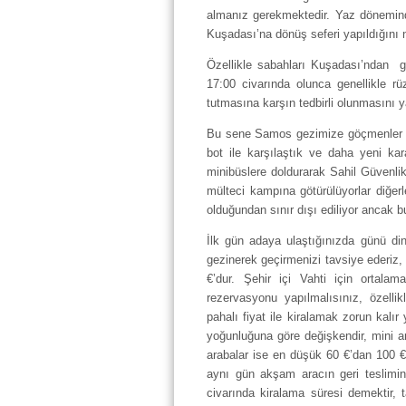
almanız gerekmektedir. Yaz dönemin
Kuşadası’na dönüş seferi yapıldığını n
Özellikle sabahları Kuşadası’ndan g
17:00 civarında olunca genellikle rü
tutmasına karşın tedbirli olunmasını y
Bu sene Samos gezimize göçmenler da
bot ile karşılaştık ve daha yeni k
minibüslere doldurarak Sahil Güvenli
mülteci kampına götürülüyorlar diğerl
olduğundan sınır dışı ediliyor ancak b
İlk gün adaya ulaştığınızda günü din
gezinerek geçirmenizi tavsiye ederiz, t
€’dur. Şehir içi Vahti için ortala
rezervasyonu yapılmalısınız, özelli
pahalı fiyat ile kiralamak zorun kalır 
yoğunluğuna göre değişkendir, mini ar
arabalar ise en düşük 60 €’dan 100 €.
aynı gün akşam aracın geri teslimin
civarında kiralama süresi demektir,