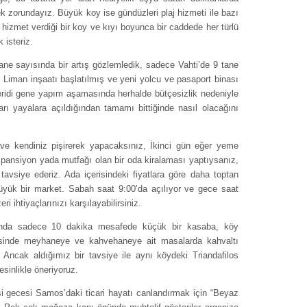
ek zorundayız. Büyük koy ise gündüzleri plaj hizmeti ile bazı
 hizmet verdiği bir koy ve kıyı boyunca bir caddede her türlü
 isteriz.
ne sayısında bir artış gözlemledik, sadece Vahti’de 9 tane
. Liman inşaatı başlatılmış ve yeni yolcu ve pasaport binası
ridi gene yapım aşamasında herhalde bütçesizlik nedeniyle
arı yayalara açıldığından tamamı bittiğinde nasıl olacağını
ve kendiniz pişirerek yapacaksınız, İkinci gün eğer yeme
pansiyon yada mutfağı olan bir oda kiralaması yaptıysanız,
tavsiye ederiz. Ada içerisindeki fiyatlara göre daha toptan
 büyük bir market. Sabah saat 9:00’da açılıyor ve gece saat
 ihtiyaçlarınızı karşılayabilirsiniz.
ığında sadece 10 dakika mesafede küçük bir kasaba, köy
risinde meyhaneye ve kahvehaneye ait masalarda kahvaltı
iz. Ancak aldığımız bir tavsiye ile aynı köydeki Triandafilos
sinlikle öneriyoruz.
i gecesi Samos’daki ticari hayatı canlandırmak için “Beyaz