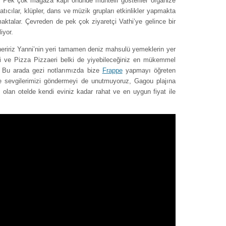
. Pek çok mağaza kapı önünde muhtelif gösteriler organize
tıcılar, klüpler, dans ve müzik grupları etkinlikler yapmakta
tmaktalar. Çevreden de pek çok ziyaretçi Vathi’ye gelince bir
iyor.
öneririz Yanni’nin yeri tamamen deniz mahsulü yemeklerin yer
ği ve Pizza Pizzaeri belki de yiyebileceğiniz en mükemmel
. Bu arada gezi notlarımızda bize
Frappe
yapmayı öğreten
ne sevgilerimizi göndermeyi de unutmuyoruz, Gagou plajına
lan otelde kendi eviniz kadar rahat ve en uygun fiyat ile