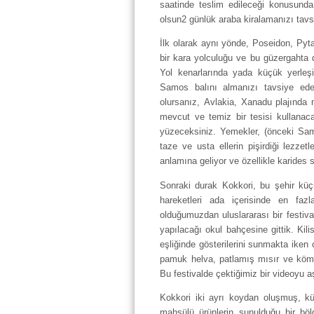
saatinde teslim edileceği konusunda 
olsun2 günlük araba kiralamanızı tavs
İlk olarak aynı yönde, Poseidon, Py
bir kara yolculuğu ve bu güzergahta d
Yol kenarlarında yada küçük yerleşim
Samos balını almanızı tavsiye ede
olursanız, Avlakia, Xanadu plajında
mevcut ve temiz bir tesisi kullana
yüzeceksiniz. Yemekler, (önceki Samo
taze ve usta ellerin pişirdiği lezze
anlamına geliyor ve özellikle karides 
Sonraki durak Kokkori, bu şehir küçü
hareketleri ada içerisinde en fa
olduğumuzdan uluslararası bir festiva
yapılacağı okul bahçesine gittik. Kili
eşliğinde gösterilerini sunmakta iken ç
pamuk helva, patlamış mısır ve kömür
Bu festivalde çektiğimiz bir videoyu aş
Kokkori iki ayrı koydan oluşmuş, kü
mahsülü ürünlerin sunulduğu bir böl